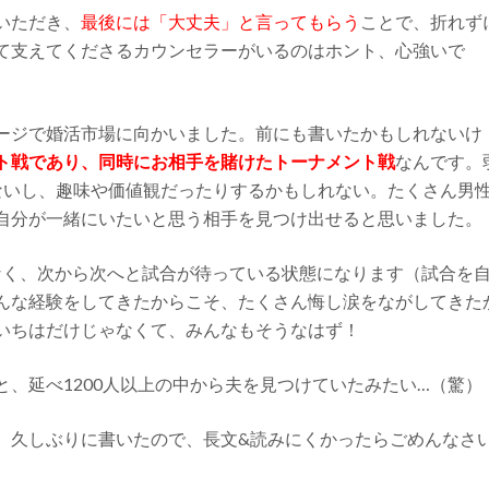
いただき、
最後には「大丈夫」と言ってもらう
ことで、折れず
て支えてくださるカウンセラーがいるのはホント、心強いで
ージで婚活市場に向かいました。前にも書いたかもしれないけ
ト戦であり、同時にお相手を賭けたトーナメント戦
なんです。
ないし、趣味や価値観だったりするかもしれない。たくさん男
自分が一緒にいたいと思う相手を見つけ出せると思いました。
はなく、次から次へと試合が待っている状態になります（試合を
んな経験をしてきたからこそ、たくさん悔し涙をながしてきた
いちはだけじゃなくて、みんなもそうなはず！
、延べ1200人以上の中から夫を見つけていたみたい…（驚）
。久しぶりに書いたので、長文&読みにくかったらごめんなさ