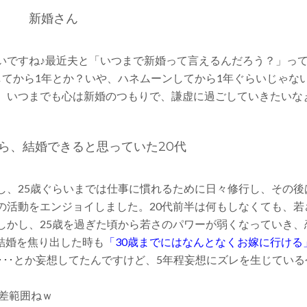
新婚さん
いですね♪最近夫と「いつまで新婚って言えるんだろう？」っ
してから1年とか？いや、ハネムーンしてから1年ぐらいじゃな
。いつまでも心は新婚のつもりで、謙虚に過ごしていきたいな
たら、結婚できると思っていた20代
し、25歳ぐらいまでは仕事に慣れるために日々修行し、その後
の活動をエンジョイしました。20代前半は何もしなくても、若
しかし、25歳を過ぎた頃から若さのパワーが弱くなっていき、
結婚を焦り出した時も
「30歳までにはなんとなくお嫁に行ける
･･･とか妄想してたんですけど、5年程妄想にズレを生じている
誤差範囲ねｗ