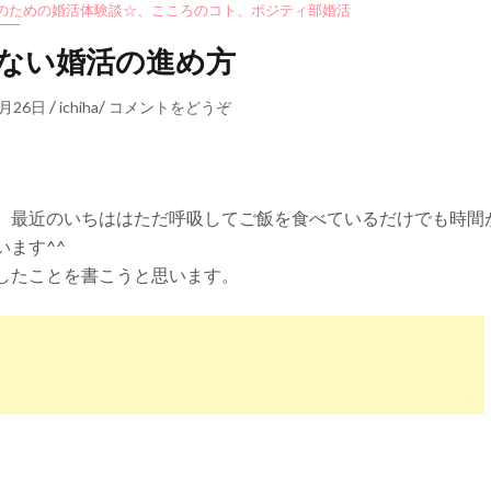
のための婚活体験談☆
、
こころのコト
、
ポジティ部婚活
ない婚活の進め方
/
/
1月26日
ichiha
コメントをどうぞ
、最近のいちははただ呼吸してご飯を食べているだけでも時間
ます^^
したことを書こうと思います。