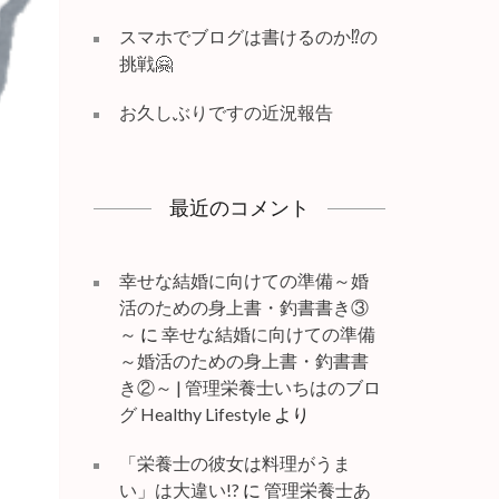
スマホでブログは書けるのか⁉️の
挑戦🤗
お久しぶりですの近況報告
最近のコメント
幸せな結婚に向けての準備～婚
活のための身上書・釣書書き③
～
に
幸せな結婚に向けての準備
～婚活のための身上書・釣書書
き②～ | 管理栄養士いちはのブロ
グ Healthy Lifestyle
より
「栄養士の彼女は料理がうま
い」は大違い!?
に
管理栄養士あ