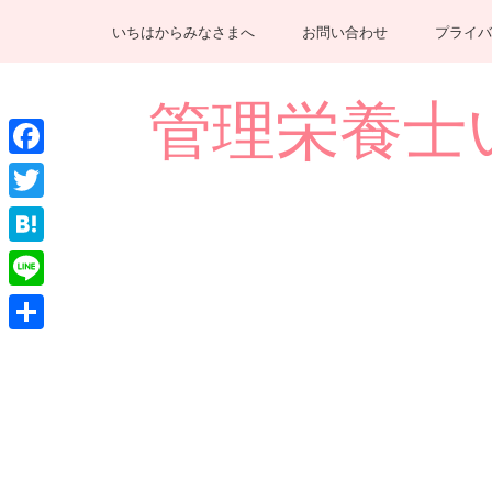
コ
いちはからみなさまへ
お問い合わせ
プライバ
ン
テ
ン
管理栄養士いちは
ツ
へ
Facebook
ス
キ
Twitter
ッ
Hatena
プ
(Enter
Line
を
共
押
有
す)