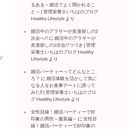
るある～婚活でよく聞かれるこ
と～ | 管理栄養士いちはのブログ
Healthy Lifestyle
より
婚活中のアラサーが友達探しの2
次会へ!?
に
婚活中のアラサーが
友達探しの2次会!?つづき | 管理
栄養士いちはのブログ Healthy
が
Lifestyle
より
婚活パーティーってどんなとこ
ろ？
に
婚活体験を活かして気に
なる人をお食事デートに誘って
みた‼ | 管理栄養士いちはのブロ
グ Healthy Lifestyle
より
女性目線！婚活パーティーで好
印象の男性～服装編～
に
女性目
線！婚活パーティーで好印象の