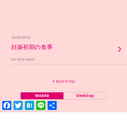
2022年2月5日
妊娠初期の食事
NO RESPONSES
Back to top
Mobile
Desktop
Facebook
Twitter
Hatena
Line
共
有