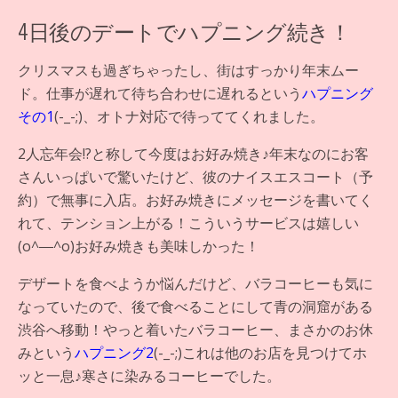
4日後のデートでハプニング続き！
クリスマスも過ぎちゃったし、街はすっかり年末ムー
ド。仕事が遅れて待ち合わせに遅れるという
ハプニング
その1
(-_-;)、オトナ対応で待っててくれました。
2人忘年会!?と称して今度はお好み焼き♪年末なのにお客
さんいっぱいで驚いたけど、彼のナイスエスコート（予
約）で無事に入店。お好み焼きにメッセージを書いてく
れて、テンション上がる！こういうサービスは嬉しい
(o^―^o)お好み焼きも美味しかった！
デザートを食べようか悩んだけど、バラコーヒーも気に
なっていたので、後で食べることにして青の洞窟がある
渋谷へ移動！やっと着いたバラコーヒー、まさかのお休
みという
ハプニング2
(-_-;)これは他のお店を見つけてホ
ッと一息♪寒さに染みるコーヒーでした。