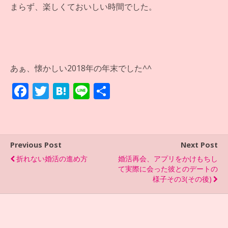
まらず、楽しくておいしい時間でした。
あぁ、懐かしい2018年の年末でした^^
F
T
H
Li
共
ac
w
at
n
有
e
itt
e
e
b
er
n
Previous Post
Next Post
o
a
折れない婚活の進め方
婚活再会、アプリをかけもちし
o
て実際に会った彼とのデートの
様子その3(その後)
k