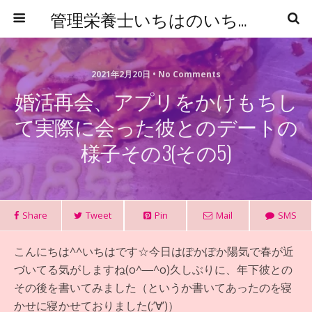
管理栄養士いちはのいちからはじめる食事管理
2021年2月20日 • No Comments
婚活再会、アプリをかけもちし
て実際に会った彼とのデートの
様子その3(その5)
Share
Tweet
Pin
Mail
SMS
こんにちは^^いちはです☆今日はぽかぽか陽気で春が近
づいてる気がしますね(o^―^o)久しぶりに、年下彼との
その後を書いてみました（というか書いてあったのを寝
かせに寝かせておりました(;’∀’)）