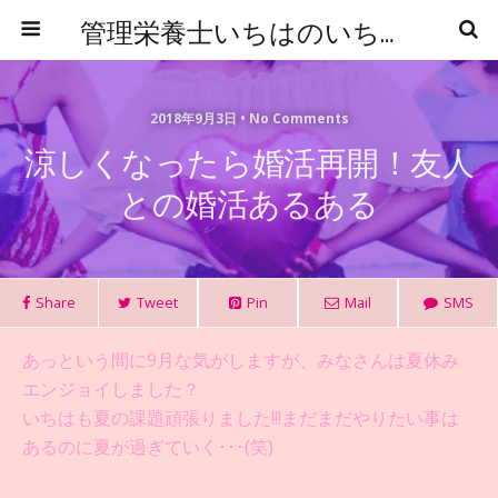
管理栄養士いちはのいちからはじめる食事管理
2018年9月3日 • No Comments
涼しくなったら婚活再開！友人
との婚活あるある
Share
Tweet
Pin
Mail
SMS
あっという間に9月な気がしますが、みなさんは夏休み
エンジョイしました？
いちはも夏の課題頑張りました!!!まだまだやりたい事は
あるのに夏が過ぎていく･･･(笑)