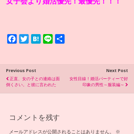
女子会より婚活優先！最優先！！！
F
T
H
Li
共
ac
w
at
n
有
e
itt
e
e
b
er
n
Previous Post
Next Post
o
a
正直、女の子との連絡は面
女性目線！婚活パーティーで好
o
倒くさい。と彼に言われた
印象の男性～服装編～
k
コメントを残す
メールアドレスが公開されることはありません。
※