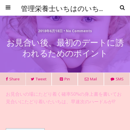
管理栄養士いちはのいちからはじめる食事管理
2018年6月18日 • No Comments
お見合い後、最初のデートに誘
われるためのポイント
Share
Tweet
Pin
Mail
SMS
お見合いの場にたどり着く確率50%の身上書を書いてお
見合いにたどり着いたいちは、早速次のハードルが!?