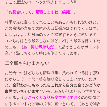
そこで魔法のコトバをお教えしましょう!!!
「お見合いって、緊張しますね（笑顔）」
相手が先に言ってくれることもあるかもしれないけど、
この魔法の言葉で大体の人は緊張がほぐれてくるはず。
いちははよく初対面の人とご挨拶するときに使います
（いちははもう緊張しないけど、相手の緊張をほぐすた
めにも･･･)
あ、同じ気持ちだ
って思うところがポイント
高い！黙っちゃった時にも使えたりします。
③全部さらけ出さない
お見合い中はどちらも情報収集に負われているはず(笑)
だからこそ、一問一答を繰り返してしまいがち。だけ
ど、
全部わかっちゃったらこれから自分に合うかどうか
白黒ついちゃいます
だから、細かい話よりも小学生でも
わかるような
ざっくりな話程度で答えておく
のが◎気に
なるポイントだけ頭の片隅に置いといて。（あとで試験