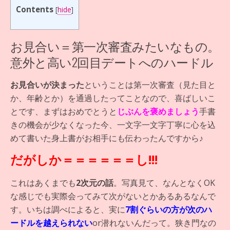
Contents
[
hide
]
お見合い＝第一次審査みたいなもの。
意外と高い2回目デートへのハードル
お見合いが決まった
ということは第一次審査（見た目と
か、年齢とか）を通過したってことなので、喜ばしいこ
とです、まずはおめでとうと
じぶんを褒めましょう
手書
きの機会が少なくなった今、一文字一文字丁寧に心を込
めて書いた身上書がお相手にも伝わったんですから♪
だがしか＝＝＝＝＝＝し!!!
これはあくまでも
2次元の話
。写真見て、なんとなくOK
な感じでも実際会ってみて次がないとかあるあるなんで
す。いちは調べによると、実に
7割ぐらいの方が次のハ
ードルを越えられない
or潜れないんだって。狭き門なの