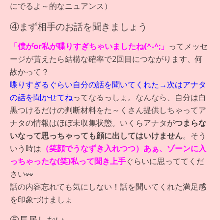
にでるよ～的なニュアンス）
④まず相手のお話を聞きましょう
「僕がor私が喋りすぎちゃいましたね(^-^;」
ってメッセ
ージが貰えたら結構な確率で2回目につながります、何
故かって？
喋りすぎるぐらい自分の話を聞いてくれた→次はアナタ
の話を聞かせてね
ってなるっしょ。なんなら、自分は白
黒つけるだけの判断材料をた～くさん提供しちゃってア
ナタの情報はほぼ未収集状態。いくらアナタが
つまらな
いなって思っちゃっても顔に出してはいけません
。そう
いう時は
（笑顔でうなずき入れつつ）あぁ、ゾーンに入
っちゃったな(笑)私って聞き上手
ぐらいに思っててくだ
さい👀
話の内容忘れても気にしない！話を聞いてくれた満足感
を印象づけましょ
⑤長居しない