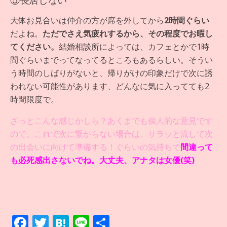
大体お見合いは仲介の方が席を外してから
2時間ぐらい
だよね。
ただでさえ気疲れするから、その程度でお暇し
てください。
結婚相談所によっては、カフェとかで1時
間ぐらいまでってなってるところもあるらしい。そうい
う時間のしばりがないと、帰りがけの印象だけで次に誘
われない可能性があります、どんなに気に入ってても2
時間限度で。
ざっとこんな感じかしら？あくまでも個人的な意見です
ので、これで次に繋がらない場合は、サラッと流して次
の出会いに向けて準備する！ぐらいの気持ちで
間違って
も必死感出さないでね。大丈夫、アナタは女優(笑)
F
T
H
Li
共