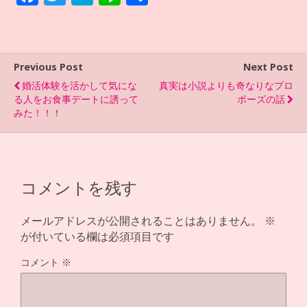
ac
w
at
n
有
e
itt
e
e
b
er
n
Previous Post
Next Post
o
a
婚活体験を活かして気にな
真実は小説よりも奇なりなプロ
o
る人をお食事デートに誘って
ポーズの話
みた！！！
k
コメントを残す
メールアドレスが公開されることはありません。
※
が付いている欄は必須項目です
コメント
※