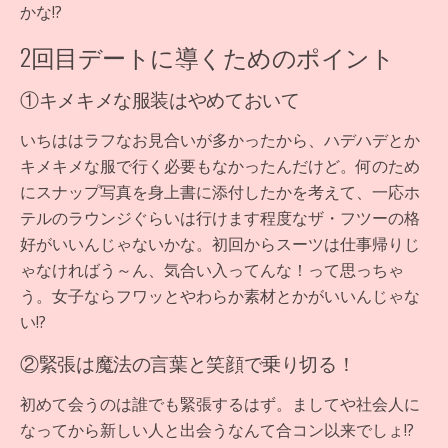
かな!?
2回目デートに導くためのポイント
①キメキメな服装はやめておいて
いちははラフなお見合いが多かったから、ハデハデとか
キメキメな服で行く必要もなかったんだけど。何のため
にスナップ写真を身上書に添付したかを考えて、一応ホ
テルのラウンジぐらいは行けます程度なザ・フツーの格
好がいいんじゃないかな。初回からスーツは仕事帰りじ
ゃなければう～ん、気合い入ってんな！って思っちゃ
う。女子ならフワッとやわらか素材とかがいいんじゃな
い!?
②緊張は魔法の言葉と笑顔で乗り切る！
初めて会うのは誰でも緊張するはず。ましてや社会人に
なってから新しい人と出会うなんて合コン以来でしょ!?