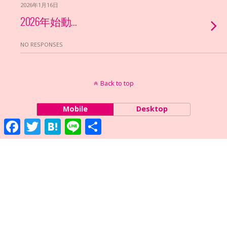
2026年1月16日
2026年始動…
NO RESPONSES
Back to top
Mobile
Desktop
Facebook
Twitter
Hatena
Line
共
有