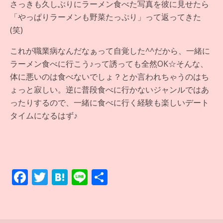
さっきも久しぶりにラーメン食べた写真を彼に見せたら
「やっぱりラーメンも野菜たっぷり」って返ってきた
(笑)
これが職業病なんだなぁって自覚した^^だから、一緒に
ラーメン食べに行こう♪って誘っても全然OK☆そんな、
体に悪いのは食べないでしょ？とか言われちゃうのはち
ょっと寂しい。逆に普段食べに行かないジャンルではあ
ったりするので、一緒に食べに行く経験も楽しいデート
タイムになるはず♪
F
T
H
Li
共
ac
w
at
n
有
e
itt
e
e