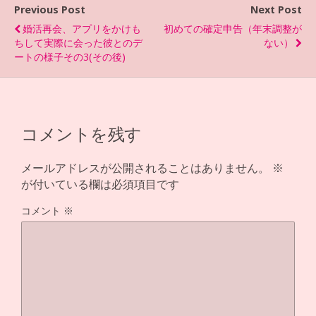
b
er
n
Previous Post
Next Post
o
a
婚活再会、アプリをかけも
初めての確定申告（年末調整が
o
ちして実際に会った彼とのデ
ない）
ートの様子その3(その後)
k
コメントを残す
メールアドレスが公開されることはありません。
※
が付いている欄は必須項目です
コメント
※