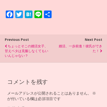
F
T
H
Li
共
ac
w
at
n
有
e
itt
e
e
b
er
n
Previous Post
Next Post
o
a
ちょっとそこの婚活女子、
婚活、一歩前進！彼氏ができ
o
甘えベタは克服しなくてもい
た！
いんじゃない？
k
コメントを残す
メールアドレスが公開されることはありません。
※
が付いている欄は必須項目です