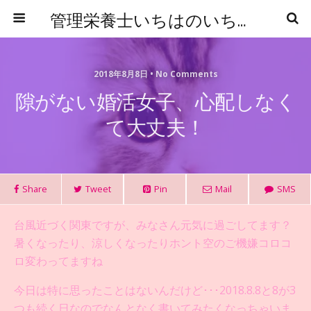
管理栄養士いちはのいちからはじめる食事管理
2018年8月8日 • No Comments
隙がない婚活女子、心配しなく
て大丈夫！
Share
Tweet
Pin
Mail
SMS
台風近づく関東ですが、みなさん元気に過ごしてます？
暑くなったり、涼しくなったりホント空のご機嫌コロコ
ロ変わってますね
今日は特に思ったことはないんだけど･･･2018.8.8と8が3
つも続く日なのでなんとなく書いてみたくなっちゃいま