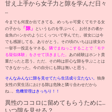
甘え上手から女子力と隙を学んだ日々
…
今までも何度か出てきてる、めっちゃ可愛くてモテる女
「隙」
の子から
というものを学ぶべく、お付きの者か
金魚の○ンかのようにくっついて学んでた。彼女には今
でも感謝してる、ありがとう。その頃のいちはは彼女の
一挙手一投足をマネる。
隣でまねっこすることで「モテ
る疑似体験」をさせて頂きました。
あの経験はホント貴
重だったと思う。ただ、その時は肝心な隙を学ぶことは
できなかった。今の自分にも隙は無いと思う。
そんなみんなに隙を見せてたら生活成り立たない。
独身
女性の実生活における隙は危険と隣り合わせだから
ね…。
危機管理はきっちり！！
異性のココロに留めてもらうために…
いつ隙を見せる？