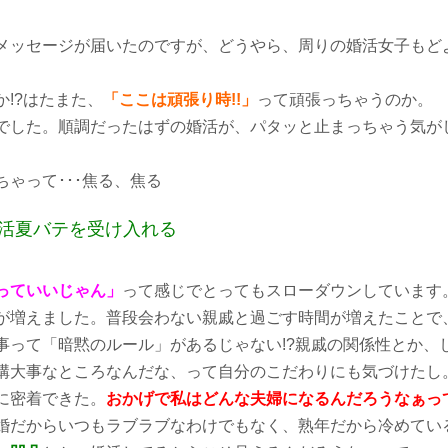
メッセージが届いたのですが、どうやら、周りの婚活女子もど
!?はたまた、
「ここは頑張り時!!」
って頑張っちゃうのか。
でした。順調だったはずの婚活が、パタッと止まっちゃう気が
ちゃって･･･焦る、焦る
活夏バテを受け入れる
っていいじゃん」
って感じでとってもスローダウンしています
が増えました。普段会わない親戚と過ごす時間が増えたことで
法事って「暗黙のルール」があるじゃない!?親戚の関係性とか、
構大事なところなんだな、って自分のこだわりにも気づけたし
に密着できた。
おかげで私はどんな夫婦になるんだろうなぁっ
婚だからいつもラブラブなわけでもなく、熟年だから冷めてい