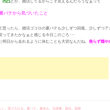
、
凹凸
とか、婚活してるからこそ見えるんだろうなぁって
夏バテから気づいたこと
て思ったら、婚活ゴコロの夏バテも少しずつ回復。少しずつア
ってきたかなぁと感じる今日このごろ･･･
た明日から走れるように休むことも大切なんだね。
焦らず穏や
ョン
、
受け入れる
、
夏バテ
、
夏休み
、
夫婦像
、
婚活
、
観察