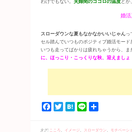
わけでもない。
夫婦間のココロの温度
とか
婚活
スローダウンな夏もなかなかいいじゃん
っ
セル踏んでいつものポジティブ婚活モード戻
いつも走ってばかりは疲れちゃうから、ま
に、ほっこり・こっくりな秋、迎えましょ
Facebook
Twitter
Hatena
Line
共
有
タグ:
こころ
、
イメージ
、
スローダウン
、
モチベーシ