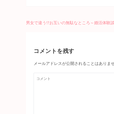
投
男女で違う!?お互いの無駄なところ～婚活体験
稿
ナ
ビ
ゲ
コメントを残す
ー
シ
メールアドレスが公開されることはありま
ョ
ン
コ
メ
ン
ト