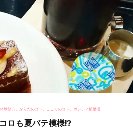
体験談☆
、
からだのコト
、
こころのコト
、
ポジティ部婚活
コロも夏バテ模様!?