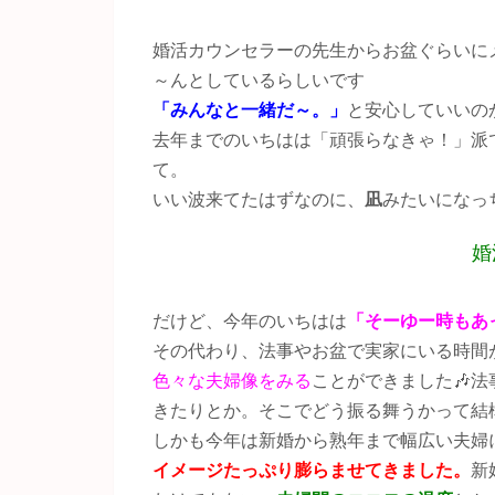
婚活カウンセラーの先生からお盆ぐらいに
～んとしているらしいです
「みんなと一緒だ～。」
と安心していいのか
去年までのいちはは「頑張らなきゃ！」派
て。
いい波来てたはずなのに、
凪
みたいになっ
婚
だけど、今年のいちはは
「そーゆー時もあ
その代わり、法事やお盆で実家にいる時間
色々な夫婦像をみる
ことができました🎶
きたりとか。そこでどう振る舞うかって結
しかも今年は新婚から熟年まで幅広い夫婦
イメージたっぷり膨らませてきました。
新