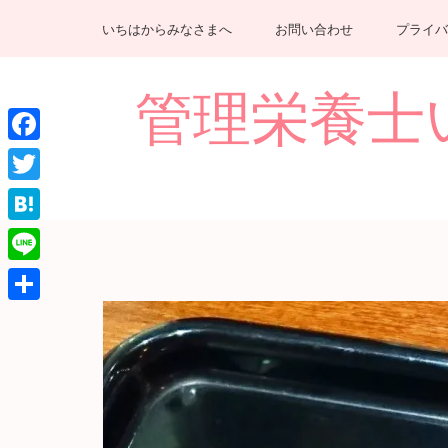
コ
いちはからみなさまへ
お問い合わせ
プライバ
ン
テ
ン
管理栄養士いちは
ツ
へ
Facebook
ス
キ
Twitter
ッ
Hatena
プ
(Enter
Line
を
共
押
有
す)