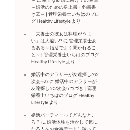
～婚活のための身上書・釣書書
き②～ | 管理栄養士いちはのブロ
グ Healthy Lifestyle
より
「栄養士の彼女は料理がうま
い」は大違い!?
に
管理栄養士あ
るある～婚活でよく聞かれるこ
と～ | 管理栄養士いちはのブログ
Healthy Lifestyle
より
婚活中のアラサーが友達探しの2
次会へ!?
に
婚活中のアラサーが
友達探しの2次会!?つづき | 管理
栄養士いちはのブログ Healthy
Lifestyle
より
婚活パーティーってどんなとこ
ろ？
に
婚活体験を活かして気に
なる人をお食事デートに誘って