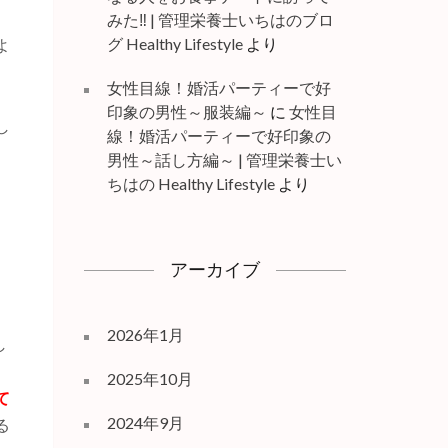
みた‼ | 管理栄養士いちはのブロ
グ Healthy Lifestyle
より
よ
女性目線！婚活パーティーで好
印象の男性～服装編～
に
女性目
し
線！婚活パーティーで好印象の
男性～話し方編～ | 管理栄養士い
ちはの Healthy Lifestyle
より
アーカイブ
。
、
2026年1月
し
。
2025年10月
て
2024年9月
る