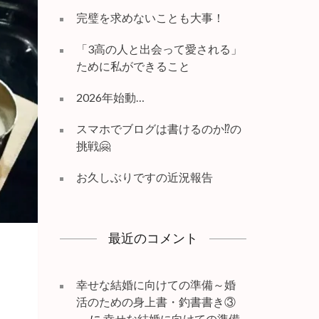
完璧を求めないことも大事！
「3高の人と出会って愛される」
ために私ができること
2026年始動…
スマホでブログは書けるのか⁉️の
挑戦🤗
お久しぶりですの近況報告
最近のコメント
幸せな結婚に向けての準備～婚
活のための身上書・釣書書き③
～
に
幸せな結婚に向けての準備