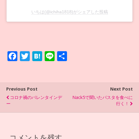
いちは(@ichiha1818)がシェアした投稿
F
T
H
Li
共
ac
w
at
n
有
e
itt
e
e
b
er
n
Previous Post
Next Post
o
a
コロナ禍のバレンタインデ
Nack5で聞いたパスタを食べに
o
ー
行く！
k
コメントを残す