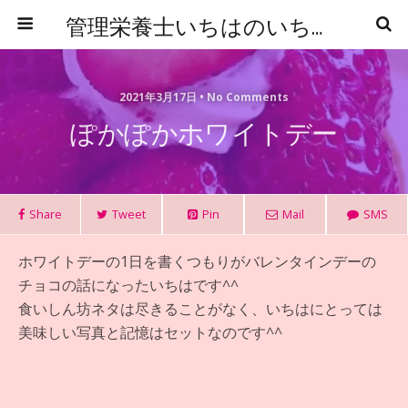
管理栄養士いちはのいちからはじめる食事管理
2021年3月17日 • No Comments
ぽかぽかホワイトデー
Share
Tweet
Pin
Mail
SMS
ホワイトデーの1日を書くつもりがバレンタインデーの
チョコの話になったいちはです^^
食いしん坊ネタは尽きることがなく、いちはにとっては
美味しい写真と記憶はセットなのです^^