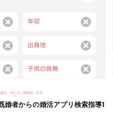
○婚活
、
ポジティ部婚活
、
日常
既婚者からの婚活アプリ検索指導1