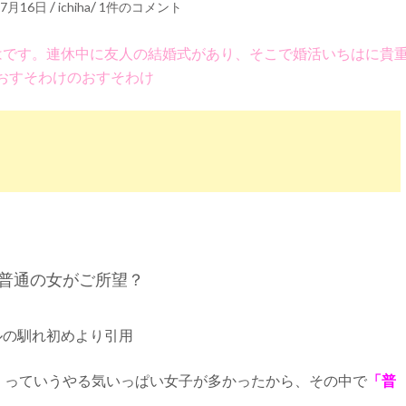
/
/
年7月16日
ichiha
1件のコメント
はです。連休中に友人の結婚式があり、そこで婚活いちはに貴
おすそわけのおすそわけ
普通の女がご所望？
ルの馴れ初めより引用
」っていうやる気いっぱい女子が多かったから、その中で
「普