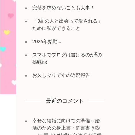
完璧を求めないことも大事！
「3高の人と出会って愛される」
ために私ができること
2026年始動…
スマホでブログは書けるのか⁉️の
挑戦🤗
お久しぶりですの近況報告
最近のコメント
幸せな結婚に向けての準備～婚
活のための身上書・釣書書き③
～
に
幸せな結婚に向けての準備