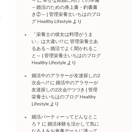
～婚活のための身上書・釣書書
き②～ | 管理栄養士いちはのブロ
重
グ Healthy Lifestyle
より
「栄養士の彼女は料理がうま
い」は大違い!?
に
管理栄養士あ
るある～婚活でよく聞かれるこ
と～ | 管理栄養士いちはのブログ
Healthy Lifestyle
より
婚活中のアラサーが友達探しの2
次会へ!?
に
婚活中のアラサーが
友達探しの2次会!?つづき | 管理
栄養士いちはのブログ Healthy
Lifestyle
より
婚活パーティーってどんなとこ
ろ？
に
婚活体験を活かして気に
なる人をお食事デートに誘って