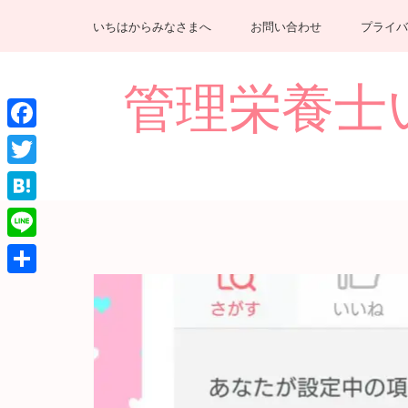
コ
いちはからみなさまへ
お問い合わせ
プライバ
ン
テ
ン
管理栄養士いちは
ツ
へ
Facebook
ス
キ
Twitter
ッ
Hatena
プ
(Enter
Line
を
共
押
有
す)