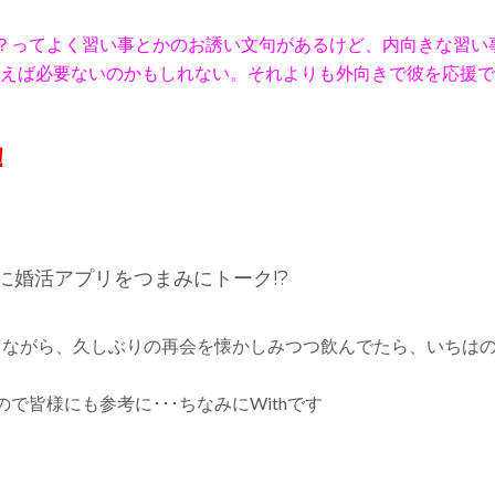
？ってよく習い事とかのお誘い文句があるけど、内向きな習い
言えば必要ないのかもしれない。それよりも外向きで彼を応援
。
！
に婚活アプリをつまみにトーク!?
しながら、久しぶりの再会を懐かしみつつ飲んでたら、いちは
皆様にも参考に･･･ちなみにWithです