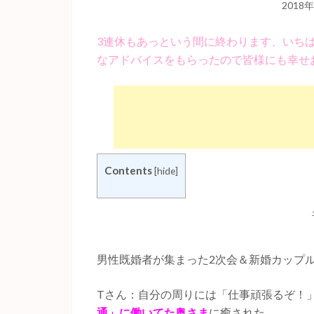
2018
3連休もあっという間に終わります、いち
なアドバイスをもらったので皆様にも幸せ
Contents
[
hide
]
男性既婚者が集まった2次会＆新婚カップ
Tさん：自分の周りには「仕事頑張るぞ！
通」に働いてた奥さま
に癒された