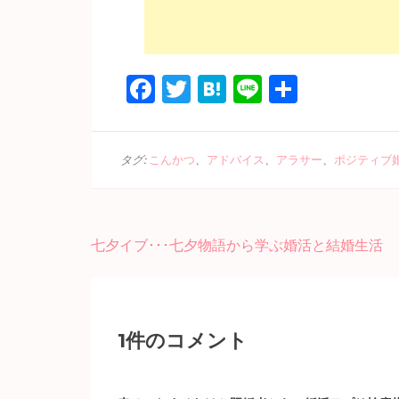
Facebook
Twitter
Hatena
Line
共
有
タグ:
こんかつ
、
アドバイス
、
アラサー
、
ポジティブ
投
七夕イブ･･･七夕物語から学ぶ婚活と結婚生活
稿
ナ
ビ
ゲ
1件のコメント
ー
シ