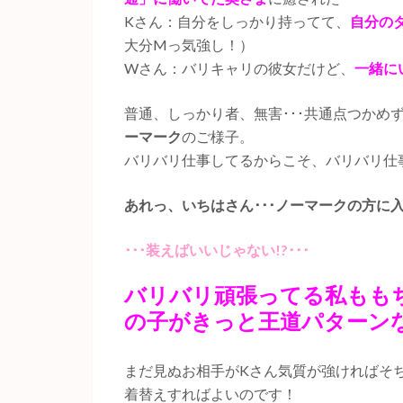
Kさん：自分をしっかり持ってて、
自分の
大分Mっ気強し！）
Wさん：バリキャリの彼女だけど、
一緒に
普通、しっかり者、無害･･･共通点つかめ
ーマーク
のご様子。
バリバリ仕事してるからこそ、バリバリ仕
あれっ、いちはさん･･･ノーマークの方に
･･･装えばいいじゃない!?･･･
バリバリ頑張ってる私もも
の子がきっと王道パターン
まだ見ぬお相手がKさん気質が強ければそ
着替えすればよいのです！