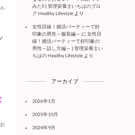
みた‼ | 管理栄養士いちはのブロ
さん
グ Healthy Lifestyle
より
女性目線！婚活パーティーで好
印象の男性～服装編～
に
女性目
ノ
線！婚活パーティーで好印象の
男性～話し方編～ | 管理栄養士い
ちはの Healthy Lifestyle
より
アーカイブ
女
2026年1月
2025年10月
もお
2024年9月