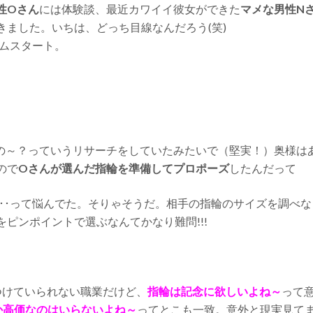
性Oさん
には体験談、最近カワイイ彼女ができた
マメな男性N
ました。いちは、どっち目線なんだろう(笑)
イムスタート。
の～？っていうリサーチをしていたみたいで（堅実！）奥様は
ので
Oさんが選んだ指輪を準備してプロポーズ
したんだって
･･･って悩んでた。そりゃそうだ。相手の指輪のサイズを調べな
ピンポイントで選ぶなんてかなり難問!!!
つけていられない職業だけど、
指輪は記念に欲しいよね～
って
か高価なのはいらないよね～
ってとこも一致。意外と現実見て