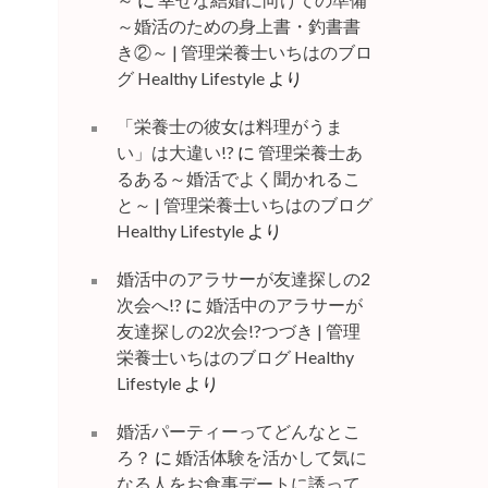
～婚活のための身上書・釣書書
き②～ | 管理栄養士いちはのブロ
グ Healthy Lifestyle
より
「栄養士の彼女は料理がうま
い」は大違い!?
に
管理栄養士あ
るある～婚活でよく聞かれるこ
と～ | 管理栄養士いちはのブログ
Healthy Lifestyle
より
婚活中のアラサーが友達探しの2
次会へ!?
に
婚活中のアラサーが
友達探しの2次会!?つづき | 管理
栄養士いちはのブログ Healthy
Lifestyle
より
婚活パーティーってどんなとこ
ろ？
に
婚活体験を活かして気に
なる人をお食事デートに誘って