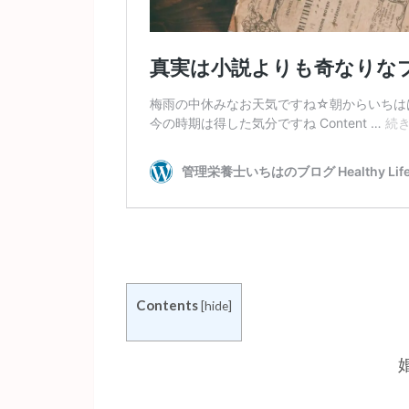
Contents
[
hide
]