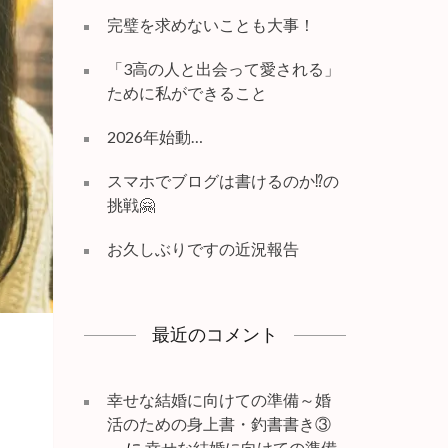
完璧を求めないことも大事！
「3高の人と出会って愛される」
ために私ができること
2026年始動…
スマホでブログは書けるのか⁉️の
挑戦🤗
お久しぶりですの近況報告
最近のコメント
幸せな結婚に向けての準備～婚
活のための身上書・釣書書き③
～
に
幸せな結婚に向けての準備