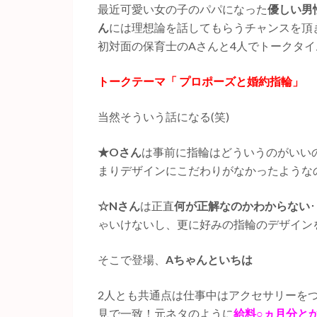
最近可愛い女の子のパパになった
優しい男
ん
には理想論を話してもらうチャンスを頂き
初対面の保育士のAさんと4人でトークタ
トークテーマ「 プロポーズと婚約指輪」
当然そういう話になる(笑)
★Oさん
は事前に指輪はどういうのがいい
まりデザインにこだわりがなかったような
☆Nさん
は正直
何が正解なのかわからない
ゃいけないし、更に好みの指輪のデザインを
そこで登場、
Aちゃんといちは
2人とも共通点は仕事中はアクセサリーを
見で一致！元ネタのように
給料○ヵ月分と