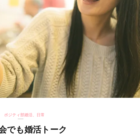
ポジティ部婚活
、
日常
会でも婚活トーク