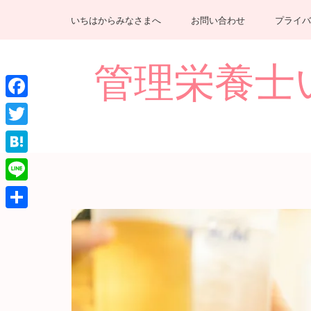
コ
いちはからみなさまへ
お問い合わせ
プライバ
ン
テ
ン
管理栄養士いちは
ツ
へ
Facebook
ス
キ
Twitter
ッ
Hatena
プ
(Enter
Line
を
共
押
有
す)