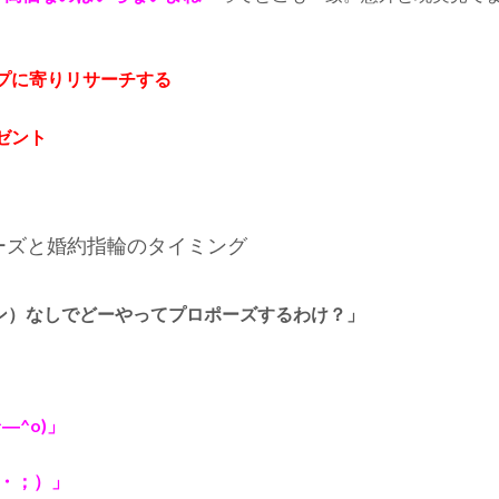
プに寄りリサーチする
ゼント
ーズと婚約指輪のタイミング
ン）なしでどーやってプロポーズするわけ？」
―^o)」
・；）」