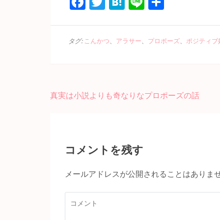
Facebook
Twitter
Hatena
Line
共
有
タグ:
こんかつ
、
アラサー
、
プロポーズ
、
ポジティブ
投
真実は小説よりも奇なりなプロポーズの話
稿
ナ
ビ
ゲ
コメントを残す
ー
シ
メールアドレスが公開されることはありま
ョ
ン
コ
メ