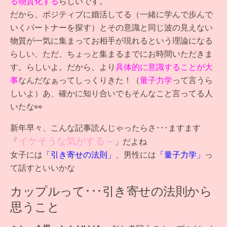
る物質化する
らしいです。
だから、ポジティブに婚活してる（一緒に学んで歩んで
いくパートナーを探す）とその意識と同じ波の見えない
物質が一気に集まってお相手が現れるという理論になる
らしい、ただ、ちょっと集まるまでにお時間いただきま
す。らしいよ。だから、より
具体的に意識することが大
事
なんだなぁってしっくりきた！（
量子力学
って言うら
しいよ）あ、確かに知り合いでもそんなこと言ってる人
いたな👀
新年早々、こんな記事読んじゃったらさ･･･ますます
イケそうな気がする～
「
」だよね
女子には
「引き寄せの法則」
、男性には
「量子力学」
っ
て話すといいかな
カップルって･･･引き寄せの法則から
思うこと