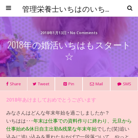
管理栄養士いちはのいちからはじめる食事管理
2018年1月13日 • No Comments
2018年の婚活いちはもスタート
☆
Share
Tweet
Pin
Mail
SMS
2018年あけましておめでとうございます
みなさんはどんな年末年始を過ごしましたか？
いちはは･･･
年末は仕事での資料作りに終わり、元旦から
仕事始め&休日自主出勤&残業な年末年始
でした(笑)追い
込みに追い込みを重ねたおかげで一段落ついて、やっと