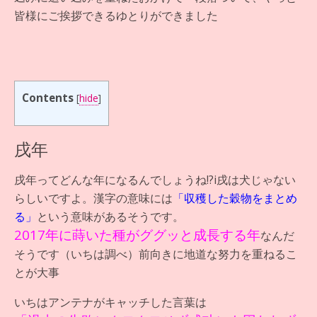
皆様にご挨拶できるゆとりができました
Contents
[
hide
]
戌年
戌年ってどんな年になるんでしょうね!?i戌は犬じゃない
らしいですよ。漢字の意味には
「収穫した穀物をまとめ
る」
という意味があるそうです。
2017年に蒔いた種がググッと成長する年
なんだ
そうです（いちは調べ）前向きに地道な努力を重ねるこ
とが大事
いちはアンテナがキャッチした言葉は