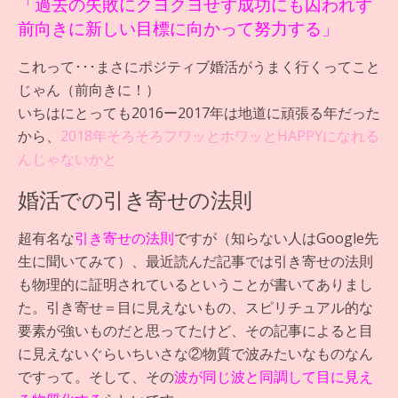
「過去の失敗にクヨクヨせず成功にも囚われず
前向きに新しい目標に向かって努力する」
これって･･･まさにポジティブ婚活がうまく行くってこと
じゃん（前向きに！）
いちはにとっても2016ー2017年は地道に頑張る年だった
から、
2018年そろそろフワッとホワッとHAPPYになれる
んじゃないかと
婚活での引き寄せの法則
超有名な
引き寄せの法則
ですが（知らない人はGoogle先
生に聞いてみて）、最近読んだ記事では引き寄せの法則
も物理的に証明されているということが書いてありまし
た。引き寄せ＝目に見えないもの、スピリチュアル的な
要素が強いものだと思ってたけど、その記事によると目
に見えないぐらいちいさな②物質で波みたいなものなん
ですって。そして、その
波が同じ波と同調して目に見え