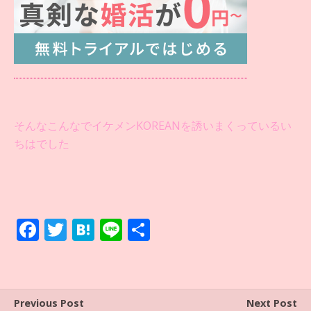
そんなこんなでイケメンKOREANを誘いまくっているい
ちはでした
F
T
H
Li
共
ac
w
at
n
有
e
itt
e
e
b
er
n
Previous Post
Next Post