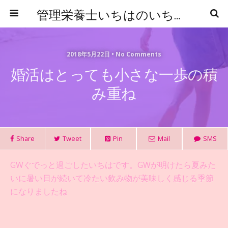
管理栄養士いちはのいちからはじめる食事管理
2018年5月22日 • No Comments
婚活はとっても小さな一歩の積
み重ね
Share
Tweet
Pin
Mail
SMS
GWぐでっと過ごしたいちはです。GWが明けたら夏みた
いに暑い日が続いて冷たい飲み物が美味しく感じる季節
になりましたね