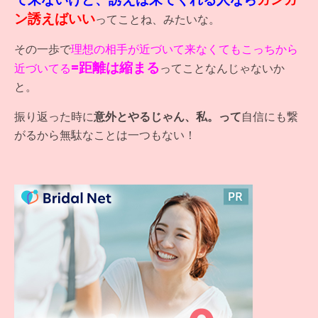
ン誘えばいい
ってことね、みたいな。
その一歩で
理想の相手が近づいて来なくてもこっちから
=距離は縮まる
近づいてる
ってことなんじゃないか
と。
振り返った時に
意外とやるじゃん、私。って
自信にも繋
がるから無駄なことは一つもない！