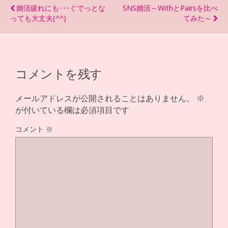
o
a
婚活疲れにも･･･ぐでっとな
SNS婚活～WithとPairsを比べ
o
っても大丈夫(^^)
てみた～
k
コメントを残す
メールアドレスが公開されることはありません。
※
が付いている欄は必須項目です
コメント
※