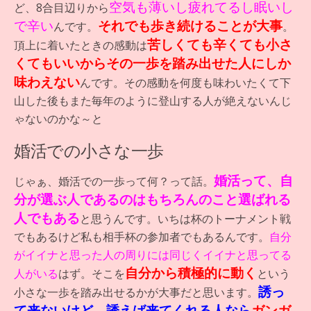
空気も薄いし疲れてるし眠いし
ど、8合目辺りから
で辛い
それでも歩き続けることが大事
んです。
。
苦しくても辛くても小さ
頂上に着いたときの感動は
くてもいいからその一歩を踏み出せた人にしか
味わえない
んです。その感動を何度も味わいたくて下
山した後もまた毎年のように登山する人が絶えないんじ
ゃないのかな～と
婚活での小さな一歩
婚活って、自
じゃぁ、婚活での一歩って何？って話。
分が選ぶ人であるのはもちろんのこと選ばれる
人でもある
と思うんです。いちは杯のトーナメント戦
でもあるけど私も相手杯の参加者でもあるんです。
自分
がイイナと思った人の周りには同じくイイナと思ってる
自分から積極的に動く
人がいる
はず。そこを
という
誘っ
小さな一歩を踏み出せるかが大事だと思います。
て来ないけど、誘えば来てくれる人なら
ガンガ