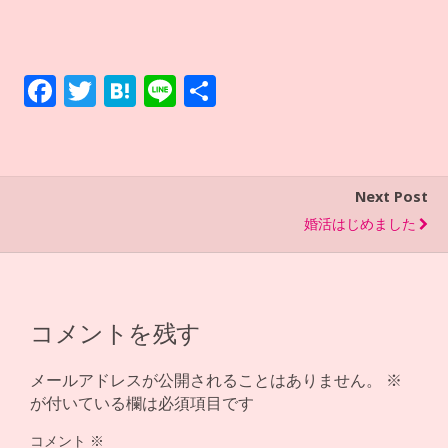
F
T
H
Li
共
ac
w
at
n
有
e
itt
e
e
b
er
n
Next Post
o
a
婚活はじめました
o
k
コメントを残す
メールアドレスが公開されることはありません。
※
が付いている欄は必須項目です
コメント
※