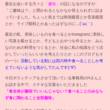
最近お会いする方々と
「趣味」
の話になるのですが、
「ご趣味は？」と聞かれるとなかなか答えられずに詰ま
っていました。ちょっと前までは映画鑑賞とか音楽鑑賞
とか、ライブ観戦とかあったはずなのに…
(´;ω;｀)
最近の私、美味しいものを食べるとかInstagramに美味し
い写真を載せるとか、子どもとおやつを作るとか、みん
なのための料理をつくるとか、社会に私の知識をどう活
かしていったらいいかを考えたりとか（このブログもそ
の一つ）
活動している割には四六時中食べることしか考
えていないような気がしてたんです(;’∀’)
今日ボランティアをさせて頂いている事務局のHさんと
お話する中で、ステキな言葉をいただきました
「食全体が趣味でいいんじゃない？食べることのみなら
ず食に関わること全部趣味」