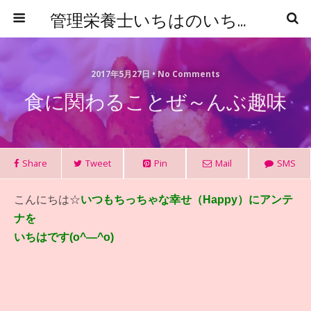
管理栄養士いちはのいちからはじめる食事管理
2017年5月27日 • No Comments
食に関わることぜ～んぶ趣味
Share
Tweet
Pin
Mail
SMS
こんにちは☆
いつもちっちゃな幸せ（Happy）にアンテ
ナを
いちはです(o^―^o)